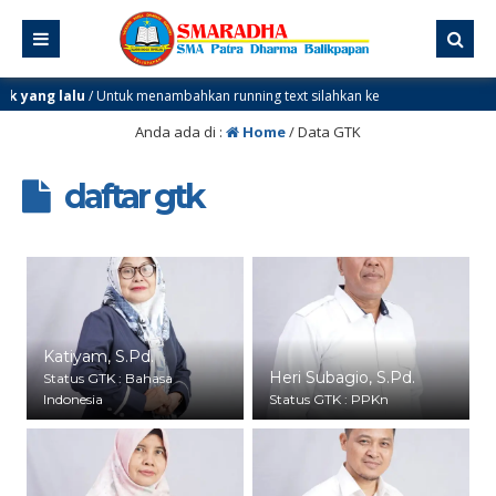
yang lalu
/ Untuk menambahkan running text silahkan ke
 > Sekilas Info
Anda ada di :
Home
/
Data GTK
daftar gtk
Katiyam, S.Pd.
Heri Subagio, S.Pd.
Status GTK : Bahasa
Indonesia
Status GTK : PPKn