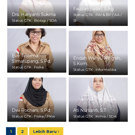
Fauzan Sadat, S.Ag.
Epri Siswanti, S.Pd.
Dra. Hariyanti Sukma
Status GTK : PAI & BP / AA /
Status GTK : Bahasa
Status GTK : Biologi / SDA
SI
Indonesia
Eve Tinorma
Endah Wahyu Ningsih,
SImatupang, S.Pd.
S.Kom.
Status GTK : Fisika
Status GTK : Informatika
Dwi Rochani, S.Pd.
Ati Nursanti, S.T.
Status GTK : Fisika / PKw
Status GTK : Kimia / SDA
1
2
Lebih Baru