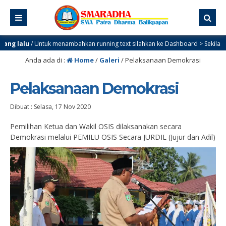
g lalu
/ Untuk menambahkan running text silahkan ke Dashboard > Sekilas Info
Anda ada di :
Home
/
Galeri
/
Pelaksanaan Demokrasi
Pelaksanaan Demokrasi
Dibuat :
Selasa, 17 Nov 2020
Pemilihan Ketua dan Wakil OSIS dilaksanakan secara
Demokrasi melalui PEMILU OSIS Secara JURDIL (Jujur dan Adil)