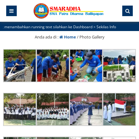
ahkan running text silahkan ke Dashboard > Sekilas Info
Anda ada di :
Home
/
Photo Gallery