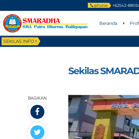
phone
+62542-8805
Beranda
Prof
SEKILAS INFO
Sekilas SMARA
BAGIKAN