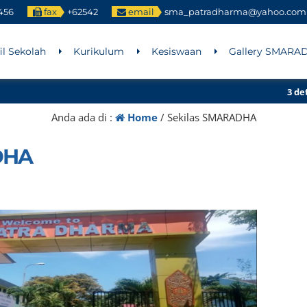
456
fax
+62542
email
sma_patradharma@yahoo.com
il Sekolah
Kurikulum
Kesiswaan
Gallery SMARA
3 detik ya
Anda ada di :
Home
/
Sekilas SMARADHA
DHA