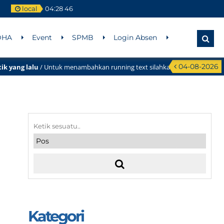
local
04
:
28
46
DHA
Event
SPMB
Login Absen
04-08-2026
ng lalu
/ Untuk menambahkan running text silahkan ke Dashboard > Sekilas
Kategori