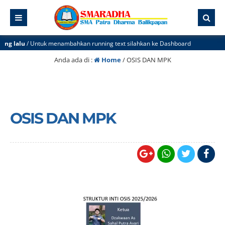
lalu
/ Untuk menambahkan running text silahkan ke Dashboard
Anda ada di :
Home
/
OSIS DAN MPK
OSIS DAN MPK