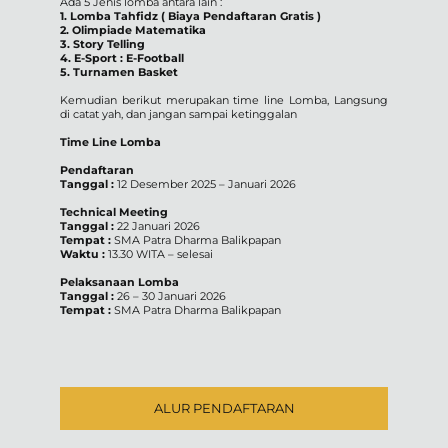
Ada 5 Jenis lomba antara lain :
1. Lomba Tahfidz ( Biaya Pendaftaran Gratis )
2. Olimpiade Matematika
3. Story Telling
4. E-Sport : E-Football
5. Turnamen Basket
Kemudian berikut merupakan time line Lomba, Langsung
di catat yah, dan jangan sampai ketinggalan
Time Line Lomba
Pendaftaran
Tanggal :
12 Desember 2025 – Januari 2026
Technical Meeting
Tanggal :
22 Januari 2026
Tempat :
SMA Patra Dharma Balikpapan
Waktu :
13.30 WITA – selesai
Pelaksanaan Lomba
Tanggal :
26 – 30 Januari 2026
Tempat :
SMA Patra Dharma Balikpapan
ALUR PENDAFTARAN