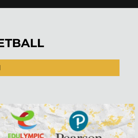
ETBALL
N