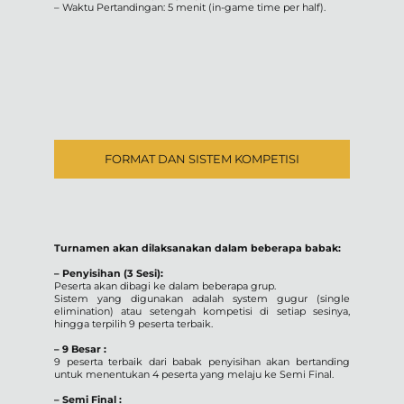
– Waktu Pertandingan: 5 menit (in-game time per half).
FORMAT DAN SISTEM KOMPETISI
Turnamen akan dilaksanakan dalam beberapa babak:
– Penyisihan (3 Sesi):
Peserta akan dibagi ke dalam beberapa grup.
Sistem yang digunakan adalah system gugur (single
elimination) atau setengah kompetisi di setiap sesinya,
hingga terpilih 9 peserta terbaik.
– 9 Besar :
9 peserta terbaik dari babak penyisihan akan bertanding
untuk menentukan 4 peserta yang melaju ke Semi Final.
– Semi Final :