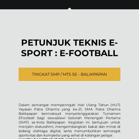
PETUNJUK TEKNIS E-
SPORT : E-FOOTBALL
TINGKAT SMP / MTS SE - BALIKPAPAN
Dalam semangat memperingati Hari Ulang Tahun (HUT)
Yayasan Patra Dharma yang ke-21, SMA Patra Dharma
Balikpapan bermaksud menyelenggarakan Turnamen
EFootball bagi siswa/siswi Sekolah Menengah Pertama
(SMP) se-Kota Balikpapan. Kegiatan ini bertujuan untuk
menjalin silaturahmi, mengembangkan bakat dan minat di
bidang olahraga digital, serta menumbuhkan semangat
sportivitas dan kompetisi yang sehat di kalangan pelajar.