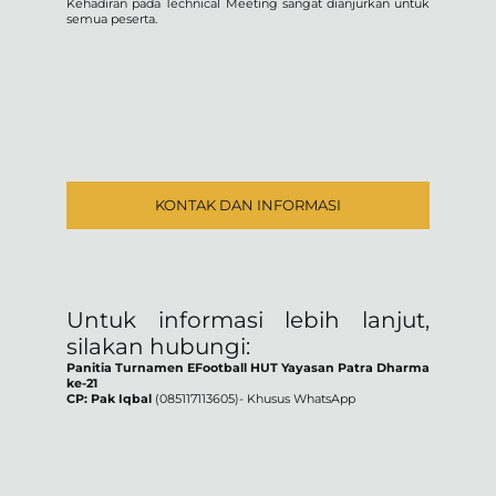
Kehadiran pada Technical Meeting sangat dianjurkan untuk
semua peserta.
KONTAK DAN INFORMASI
Untuk informasi lebih lanjut,
silakan hubungi:
Panitia Turnamen EFootball HUT Yayasan Patra Dharma
ke-21
CP: Pak Iqbal
(085117113605)- Khusus WhatsApp