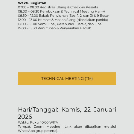
Waktu Kegiatan
07.00 – 08.00 Registrasi Ulang & Check-in Peserta
08.00 – 08.30 Pembukaan & Technical Meeting Hari-H
08.30 – 12.00 Babak Penyisihan (Sesi 1, 2, dan 3) & 9 Besar
12.00 – 13.00 Istirahat & Makan Siang (disediakan panitia)
13.00 – 15.00 Semi Final, Perebutan Juara 3, dan Final
15.00 – 15.30 Penutupan & Penyerahan Hadiah
TECHNICAL MEETING (TM)
Hari/Tanggal: Kamis, 22 Januari
2026
Waktu: Pukul 10.00 WITA
Tempat: Zoom Meeting (Link akan dibagikan melalui
WhatsApp grup peserta).