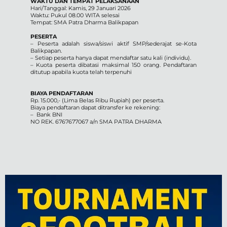
WAKTU DAN TEMPAT PELAKSANAAN
Hari/Tanggal: Kamis, 29 Januari 2026
Waktu: Pukul 08.00 WITA selesai
Tempat: SMA Patra Dharma Balikpapan
PESERTA
– Peserta adalah siswa/siswi aktif SMP/sederajat se-Kota
Balikpapan.
– Setiap peserta hanya dapat mendaftar satu kali (individu).
– Kuota peserta dibatasi maksimal 150 orang. Pendaftaran
ditutup apabila kuota telah terpenuhi
BIAYA PENDAFTARAN
Rp. 15.000,- (Lima Belas Ribu Rupiah) per peserta.
Biaya pendaftaran dapat ditransfer ke rekening:
– Bank BNI
NO REK. 6767677067 a/n SMA PATRA DHARMA