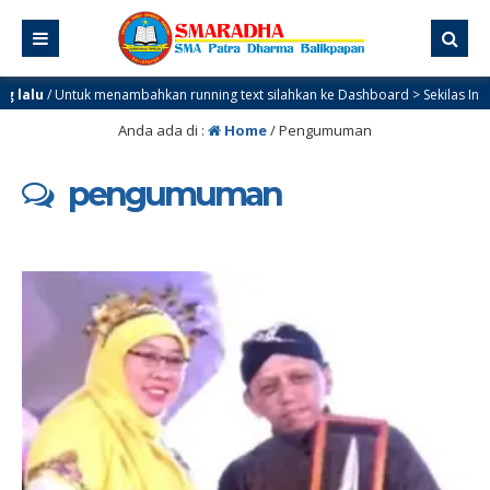
lu
/ Untuk menambahkan running text silahkan ke Dashboard > Sekilas Info
Anda ada di :
Home
/
Pengumuman
pengumuman