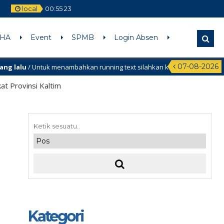
local
00
:
55
24
DHA
Event
SPMB
Login Absen
07-08-2026
k menambahkan running text silahkan ke Dashboard > Sekilas Info
at Provinsi Kaltim
Kategori