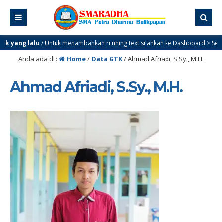
 yang lalu
/ Untuk menambahkan running text silahkan ke Dashboard > Sekilas 
Anda ada di :
Home
/
Data GTK
/
Ahmad Afriadi, S.Sy., M.H.
Ahmad Afriadi, S.Sy., M.H.