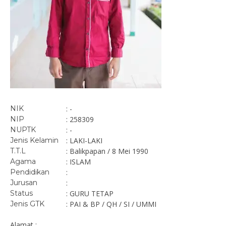
NIK
: -
NIP
: 258309
NUPTK
: -
Jenis Kelamin
: LAKI-LAKI
T.T.L
: Balikpapan / 8 Mei 1990
Agama
: ISLAM
Pendidikan
:
Jurusan
:
Status
: GURU TETAP
Jenis GTK
: PAI & BP / QH / SI / UMMI
Alamat :