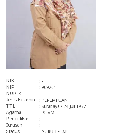
NIK
: -
NIP
: 909201
NUPTK
: -
Jenis Kelamin
: PEREMPUAN
T.T.L
: Surabaya / 24 Juli 1977
Agama
: ISLAM
Pendidikan
:
Jurusan
:
Status
: GURU TETAP