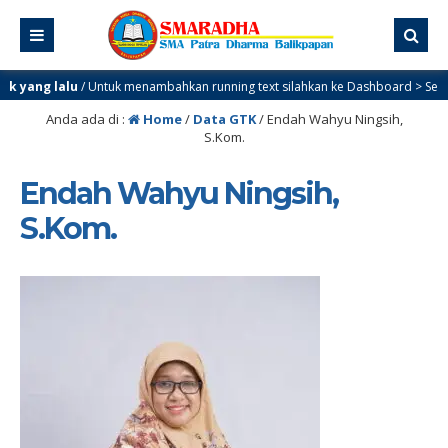
 yang lalu
/ Untuk menambahkan running text silahkan ke Dashboard > Sekilas 
Anda ada di :
Home
/
Data GTK
/
Endah Wahyu Ningsih,
S.Kom.
Endah Wahyu Ningsih,
S.Kom.