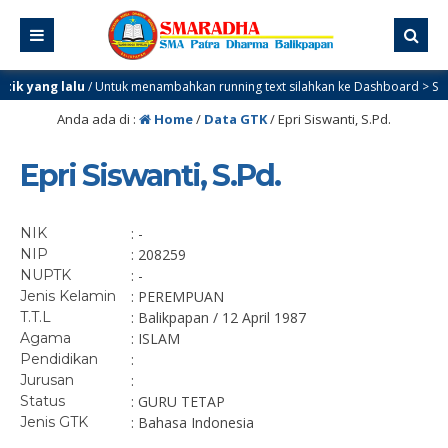
ik yang lalu
/ Untuk menambahkan running text silahkan ke Dashboard > Sekila
Anda ada di :
Home
/
Data GTK
/
Epri Siswanti, S.Pd.
Epri Siswanti, S.Pd.
NIK
: -
NIP
: 208259
NUPTK
: -
Jenis Kelamin
: PEREMPUAN
T.T.L
: Balikpapan / 12 April 1987
Agama
: ISLAM
Pendidikan
:
Jurusan
:
Status
: GURU TETAP
Jenis GTK
: Bahasa Indonesia