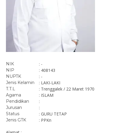
NIK
: -
NIP
: 408143
NUPTK
: -
Jenis Kelamin
: LAKI-LAKI
T.T.L
: Trenggalek / 22 Maret 1970
Agama
: ISLAM
Pendidikan
:
Jurusan
:
Status
: GURU TETAP
Jenis GTK
: PPKn
Alamat :