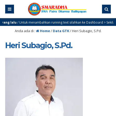
ang lalu
/ Untuk menambahkan running text silahkan ke Dashboard > Sekilas In
Anda ada di :
Home
/
Data GTK
/
Heri Subagio, S.Pd.
Heri Subagio, S.Pd.